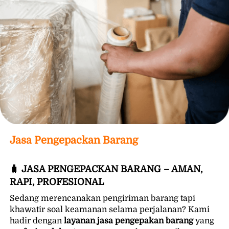
Jasa Pengepackan Barang
🧳 JASA PENGEPACKAN BARANG – AMAN, 
RAPI, PROFESIONAL
Sedang merencanakan pengiriman barang tapi 
khawatir soal keamanan selama perjalanan? Kami 
hadir dengan 
layanan jasa pengepakan barang
 yang 