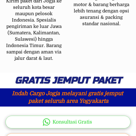
Kirim paket dari Jogja ke 
motor & barang berharga 
seluruh kota besar 
lebih tenang dengan opsi 
maupun pelosok 
asuransi & packing 
Indonesia. Spesialis 
standar nasional. 
pengiriman ke luar Jawa 
(Sumatera, Kalimantan, 
Sulawesi) hingga 
Indonesia Timur. Barang 
sampai dengan aman via 
jalur darat & laut. 
GRATIS JEMPUT PAKET
Indah Cargo Jogja melayani gratis jemput 
paket seluruh area Yogyakarta
Konsultasi Gratis