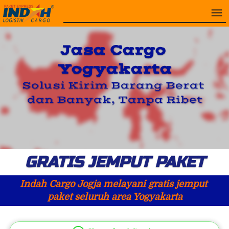
Jasa Cargo 
Yogyakarta
Solusi Kirim Barang Berat 
dan Banyak, Tanpa Ribet
GRATIS JEMPUT PAKET
Indah Cargo Jogja melayani gratis jemput 
paket seluruh area Yogyakarta